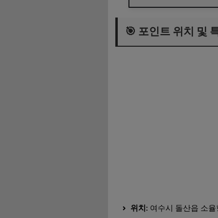
🎯 포인트 위치 및 
🎯 포인트 위치 및 
🎣 채비 추천 & 낚
💡 현장 노하우 BEST
위치
: 여수시 돌산읍 소율