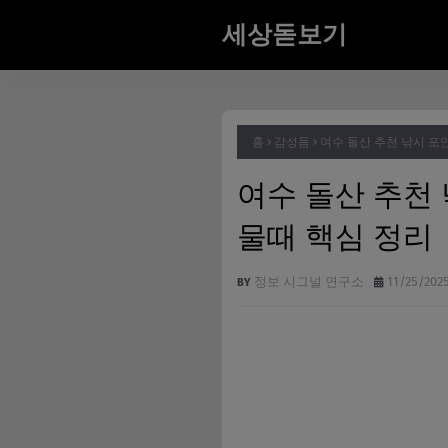
세상돋보기
홈
감성돔
여수 돌산 추천 낚시 포인
여수 돌산 추천 
물때 핵심 정리
정보 시그널 연구소
11/25/202