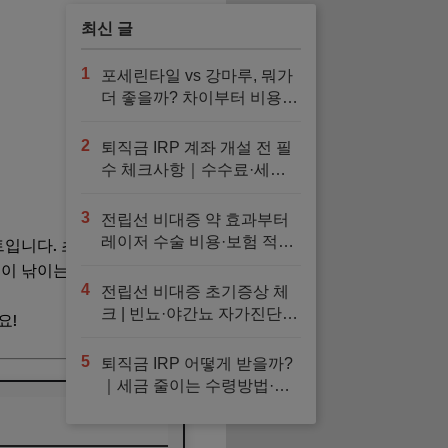
최신 글
1
포세린타일 vs 강마루, 뭐가
더 좋을까? 차이부터 비용까
지 현실 비교
2
퇴직금 IRP 계좌 개설 전 필
수 체크사항｜수수료·세액
공제·금융사 선택·추천 운용
법 정리
3
전립선 비대증 약 효과부터
레이저 수술 비용·보험 적용·
인트입니다. 초보자부터 숙련자까
회복기간까지 한눈에
종이 낚이는 곳으로 유명하죠.
4
전립선 비대증 초기증상 체
크 | 빈뇨·야간뇨 자가진단과
요!
검사, 예방 방법
5
퇴직금 IRP 어떻게 받을까?
｜세금 줄이는 수령방법·해
지·이전 총정리