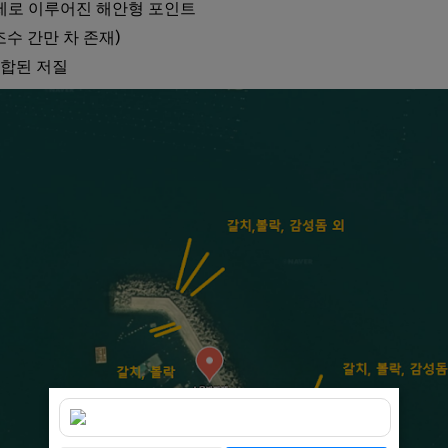
제로 이루어진 해안형 포인트
 (조수 간만 차 존재)
혼합된 저질