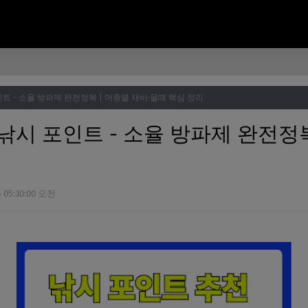
트 - 소율 방파제 완전정복 | 어종별 채비·물때 핵심 정리
낚시 포인트 - 소율 방파제 완전정복
5 05:30:00 오전