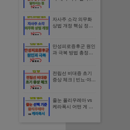
는 점 | 세율 인하, 장
기보유특별공제, 시
행일, 매도 타이밍, 세
자사주 소각 의무화
금 계산
상법 개정 핵심 정리 |
통과 가능성부터 시
장 영향·투자 리스크
까지
만성피로증후군 원인
과 극복 방법 총정리 |
증상, 검사, 자가진단,
치료, 영양제 안내
전립선 비대증 초기
증상 체크 | 빈뇨·야간
뇨 자가진단과 검사,
예방 방법
줄눈 폴리우레아 vs
케라폭시 어떤 게 좋
을까? | 장단점, 비용,
오염도, 유지관리, 선
택 기준