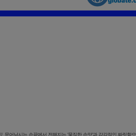
도 문어낚시는 손끝에서 전해지는 ‘묵직한 손맛’과 감각적인 짜릿함으