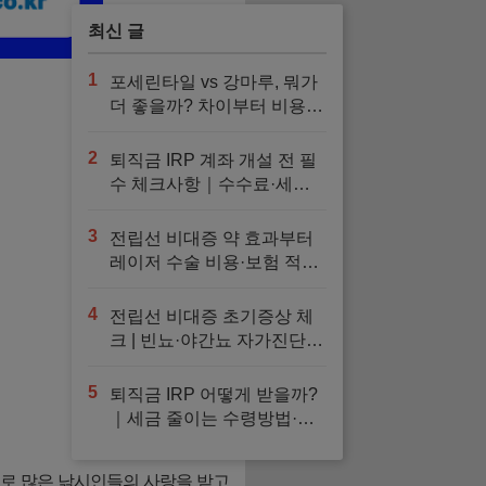
검사 안내
최신 글
1
포세린타일 vs 강마루, 뭐가
더 좋을까? 차이부터 비용까
지 현실 비교
2
퇴직금 IRP 계좌 개설 전 필
수 체크사항｜수수료·세액
공제·금융사 선택·추천 운용
법 정리
3
전립선 비대증 약 효과부터
레이저 수술 비용·보험 적용·
회복기간까지 한눈에
4
전립선 비대증 초기증상 체
크 | 빈뇨·야간뇨 자가진단과
검사, 예방 방법
5
퇴직금 IRP 어떻게 받을까?
｜세금 줄이는 수령방법·해
지·이전 총정리
로 많은 낚시인들의 사랑을 받고