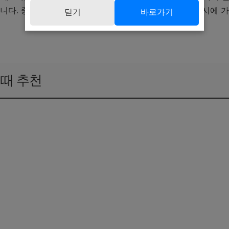
니다. 중조기, 즉 조류가 완만하게 흐르는 물때가 문어낚시에 
닫기
바로가기
 알아보기 ▶️
때 추천