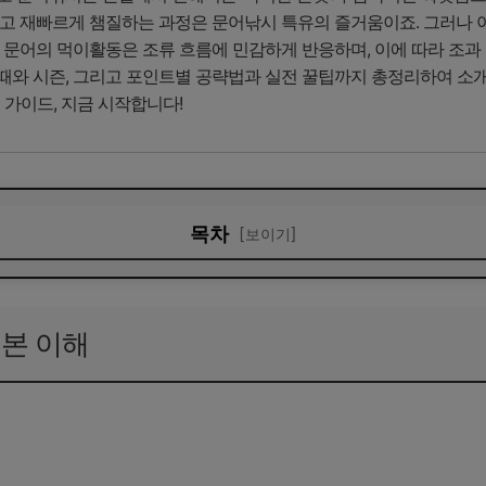
고 재빠르게 챔질하는 과정은 문어낚시 특유의 즐거움이죠. 그러나 아
 문어의 먹이활동은 조류 흐름에 민감하게 반응하며, 이에 따라 조과
때와 시즌, 그리고 포인트별 공략법과 실전 꿀팁까지 총정리하여 소개
 가이드, 지금 시작합니다!
목차
[보이기]
 이해
 추천
본 이해
즌별 공략법
전략