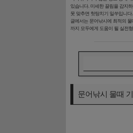
있습니다. 미세한 끌림을 감지하
못 맞추면 헛탕치기 일쑤입니다.
글에서는 문어낚시에 최적의 물
까지 모두에게 도움이 될 실전형
문어낚시 물때 기본
문어낚시 좋은 물때
문어낚시 물때 기
계절별 문어낚시 시
포인트별 문어낚시 
결론 및 요약