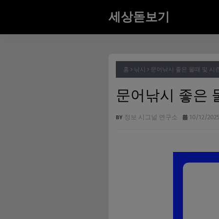
세상돋보기
홈
낚시
문어낚시 좋은 물때 및 시
문어낚시 좋은 
정보 시그널 연구소
10/12/202