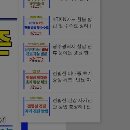
는 점 | 세율 인하, 장
기보유특별공제, 시
행일, 매도 타이밍, 세
KTX N카드 환불 방
금 계산
법 및 수수료 정리 |
취소 규정, 할인율, 사
용조건, 유효기간 안
내
광주광역시 설날 연
휴 문여는 병원 한눈
정리 | 응급실, 당직병
원, 소아과, 약국, 진
료시간
전립선 비대증 초기
증상 체크 | 빈뇨·야간
뇨 자가진단과 검사,
예방 방법
전립선 건강 자가진
단 방법 총정리 | 전립
선비대증 증상·전립
선암 초기증상·PSA
정상수치·배뇨장애