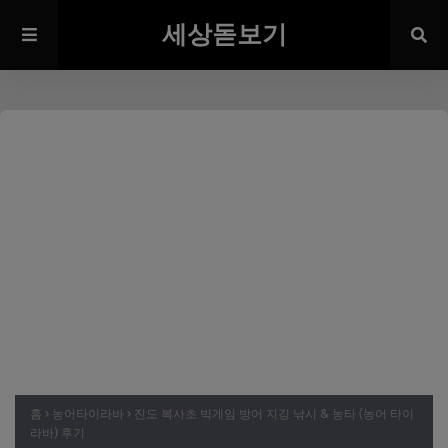
세상돋보기
홈
농어타이라바
진도 복사초 빅게임 방어 지깅 낚시 & 농타 (농어 타이
라바) 후기