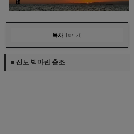
목차
[보이기]
■ 진도 빅마린 출조
■ 아버지의 첫 히트, 그리고 환한 미소
■ 진도 빅마린 출조
■ 동생도 연달아 대방어
■ 잡은 고기, 따뜻한 나눔
■ 늦은 밤의 귀가, 그리고 작은 휴식
■ 감성돔과 참돔, 그리고 굴보쌈
■ 오늘의 기록