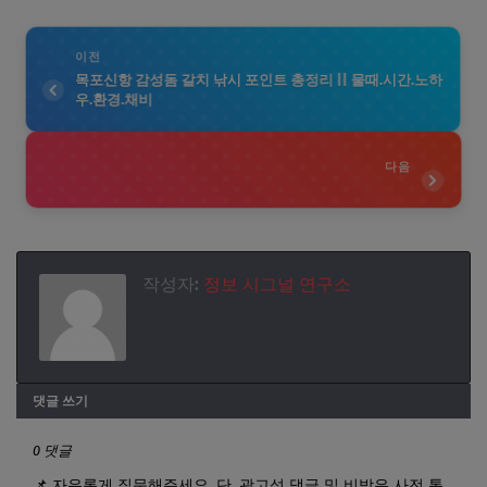
이전
목포신항 감성돔 갈치 낚시 포인트 총정리 || 물때.시간.노하
우.환경.채비
다음
작성자:
정보 시그널 연구소
댓글 쓰기
0 댓글
📌 자유롭게 질문해주세요. 단, 광고성 댓글 및 비방은 사전 통