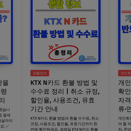
생활정보
개인회
받을
KTX N카드 환불 방법 및
개인
수령
수수료 정리 | 취소 규정,
확인
정리
할인율, 사용조건, 유효
자격
기간 안내
류·
리했습니
금 절세
KTX N카드 환불 방법과 환불 수수료, 취소
개인회생
 개설까지
규정, 사용조건, 할인율, 유효기간까지 한
야 할 
요. ✅
번에 확인하세요. 코레일 KTX N카드 환불
차, 준