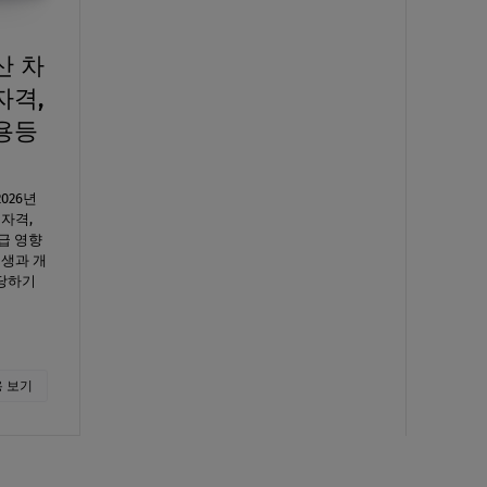
산 차
자격,
신용등
026년
자격,
등급 영향
회생과 개
감당하기
 보기