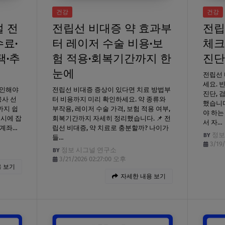
건강
건강
설 전
전립선 비대증 약 효과부
전립
료·
터 레이저 수술 비용·보
체크
택·추
험 적용·회복기간까지 한
진단
눈에
전립선
세요. 
확인해야
전립선 비대증 증상이 있다면 치료 방법부
진단, 
융사 선
터 비용까지 미리 확인하세요. 약 종류와
했습니다
까지 쉽
부작용, 레이저 수술 가격, 보험 적용 여부,
야 하는
동시에 잡
회복기간까지 자세히 정리했습니다. 📌 전
서 자…
 계좌…
립선 비대증, 약 치료로 충분할까? 나이가
정보
들…
3/19
정보 시그널 연구소
3/21/2026 02:27:00 오후
 보기
자세한 내용 보기