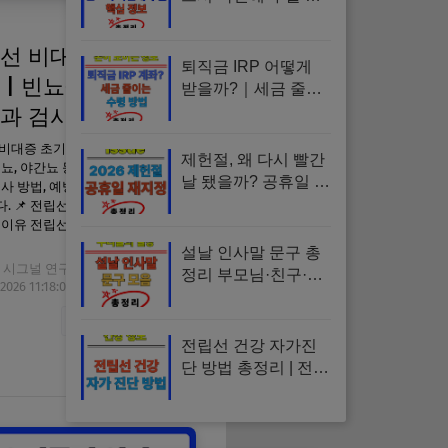
심 정보 | 자격조건·변
제금·절차·서류·면책
선 비대증 초기증상
총정리
퇴직금 IRP 어떻게
 | 빈뇨·야간뇨 자가
받을까?｜세금 줄이
는 수령방법·해지·이
과 검사, 예방 방법
전 총정리
 비대증 초기증상을 빠르게 확인하
제헌절, 왜 다시 빨간
빈뇨, 야간뇨 등 소변 변화부터 자가
날 됐을까? 공휴일 재
검사 방법, 예방 관리까지 쉽게 정리
지정 이유 총정리
. 📌 전립선 비대증, 초기에 알아
 이유 전립선 비대증은 나이가 들면
설날 인사말 문구 총
 시그널 연구소
정리 부모님·친구·직
/2026 11:18:00 오전
장 상사｜설날 인사
말 문구, 설날 인사말,
자세한 내용 보기
새해 인사말, 가족 인
전립선 건강 자가진
사, 직장 인사
단 방법 총정리 | 전립
선비대증 증상·전립
선암 초기증상·PSA
정상수치·배뇨장애