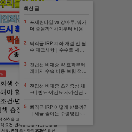
검사 안내
최신 글
1
포세린타일 vs 강마루, 뭐가
더 좋을까? 차이부터 비용까
지 현실 비교
2
퇴직금 IRP 계좌 개설 전 필
수 체크사항｜수수료·세액
공제·금융사 선택·추천 운용
법 정리
3
전립선 비대증 약 효과부터
레이저 수술 비용·보험 적용·
생
회복기간까지 한눈에
회생 신청 전 반드시
4
전립선 비대증 초기증상 체
해야 할 핵심 정보 |
크 | 빈뇨·야간뇨 자가진단과
검사, 예방 방법
조건·변제금·절차·서
5
퇴직금 IRP 어떻게 받을까?
면책 총정리
｜세금 줄이는 수령방법·해
 신청을 고민 중이라면 꼭 확인해
지·이전 총정리
자격 요건, 변제금 산정 기준, 신청 절
비 서류, 면책 조건까지 2026년 최신