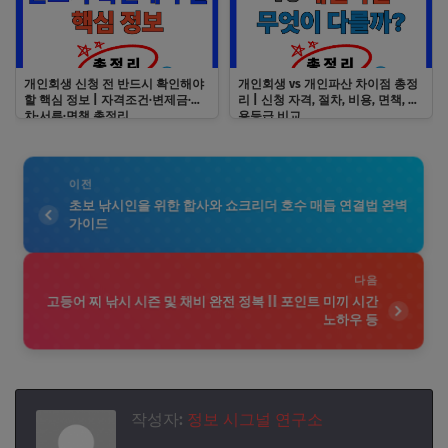
개인회생 신청 전 반드시 확인해야
개인회생 vs 개인파산 차이점 총정
할 핵심 정보 | 자격조건·변제금·절
리 | 신청 자격, 절차, 비용, 면책, 신
차·서류·면책 총정리
용등급 비교
이전
초보 낚시인을 위한 합사와 쇼크리더 호수 매듭 연결법 완벽
가이드
다음
고등어 찌 낚시 시즌 및 채비 완전 정복 || 포인트 미끼 시간
노하우 등
작성자:
정보 시그널 연구소