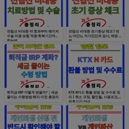
전립선 비대증 약 효과부터 레이저
전립선 비대증 초기증상 체크 | 빈
수술 비용·보험 적용·회복기간까지
뇨·야간뇨 자가진단과 검사, 예방 방
한눈에
법
퇴직금 IRP 어떻게 받을까?｜세금
KTX N카드 환불 방법 및 수수료 정
줄이는 수령방법·해지·이전 총정리
리 | 취소 규정, 할인율, 사용조건,
유효기간 안내