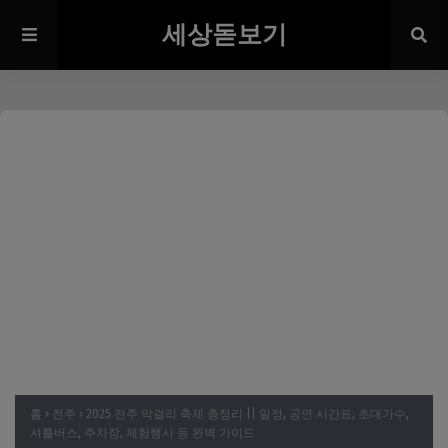
세상돋보기
홈
전주
2025 전주 막걸리 축제 총정리 || 일정, 공연 시간표, 초대가수,
셔틀버스, 주차장, 체험행사 등 완벽 가이드