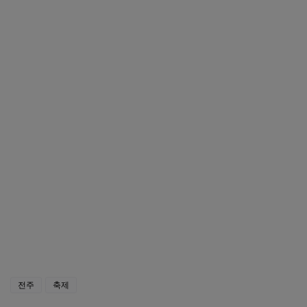
여수밤바다 불꽃 축제 바로가기
익산 천만송이 국화 축제 바로가기
청송사과축제 바로가기
전주
축제