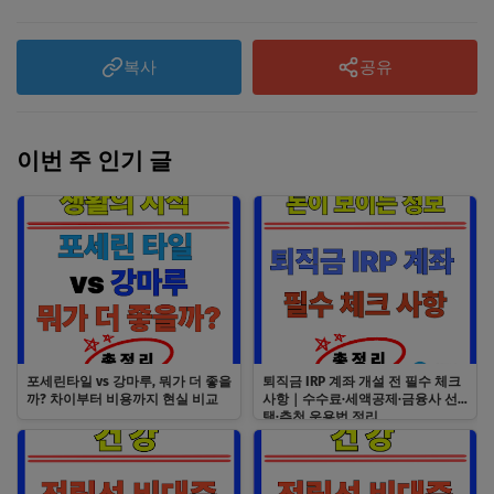
복사
공유
이번 주 인기 글
포세린타일 vs 강마루, 뭐가 더 좋을
퇴직금 IRP 계좌 개설 전 필수 체크
까? 차이부터 비용까지 현실 비교
사항｜수수료·세액공제·금융사 선
택·추천 운용법 정리