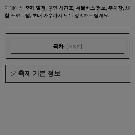
아래에서
축제 일정, 공연 시간표, 셔틀버스 정보, 주차장, 체
험 프로그램, 초대 가수
까지 모두 정리해드릴게요.
목차
[보이기]
✅ 축제 기본 정보
🎤 초대가수 & 공연 시간표 (특설무대 프로그램)
✅ 축제 기본 정보
🍶 주요 행사 및 체험존 소개
🚌 교통편 & 주차장 안내
📝 방문 전 꿀팁!
✍️ 마무리
⬇️⬇️ 함께 보면 좋은 정보 ⬇️⬇️