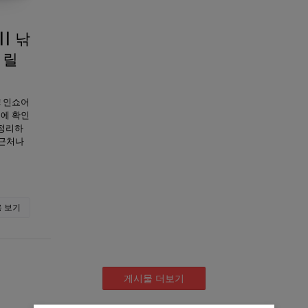
| 낚
 릴
! 인쇼어
번에 확인
 정리하
안 근처나
 보기
게시물 더보기