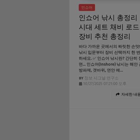
인쇼어
인쇼어 낚시 총정리 |
시대 세트 채비 로드
장비 추천 총정리
바다 가까운 곳에서의 짜릿한 손맛
낚시 입문부터 장비 선택까지 한 
하세요. ✅ 인쇼어 낚시란? 간단히
면... 인쇼어(Inshore) 낚시는 해
방파제, 갯바위, 연안 에…
정보 시그널 연구소
10/27/2025 07:21:00 오후
자세한 내용