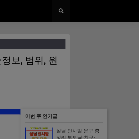
정보, 범위, 원
이번 주 인기글
설날 인사말 문구 총
정리 부모님·친구·직