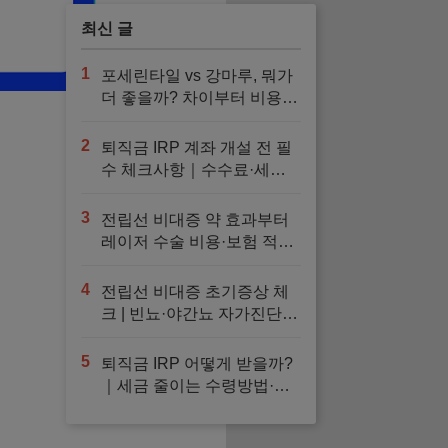
최신 글
1
포세린타일 vs 강마루, 뭐가
더 좋을까? 차이부터 비용까
지 현실 비교
2
퇴직금 IRP 계좌 개설 전 필
수 체크사항｜수수료·세액
공제·금융사 선택·추천 운용
법 정리
3
전립선 비대증 약 효과부터
레이저 수술 비용·보험 적용·
회복기간까지 한눈에
4
전립선 비대증 초기증상 체
크 | 빈뇨·야간뇨 자가진단과
검사, 예방 방법
5
퇴직금 IRP 어떻게 받을까?
｜세금 줄이는 수령방법·해
지·이전 총정리