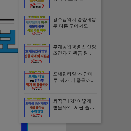
장 상사｜설날 인사
말 문구, 설날 인사말,
새해 인사말, 가족 인
광주광역시 종량제봉
사, 직장 인사
투 다른 구에서도 사
용 가능할까? 재사용·
환불·교환·배출방법
완벽정리
후계농업경영인 신청
조건과 지원금 완벽
정리 (자격·나이·대출
·교육 총정리)
포세린타일 vs 강마
루, 뭐가 더 좋을까?
차이부터 비용까지
현실 비교
퇴직금 IRP 어떻게
받을까?｜세금 줄이
는 수령방법·해지·이
전 총정리