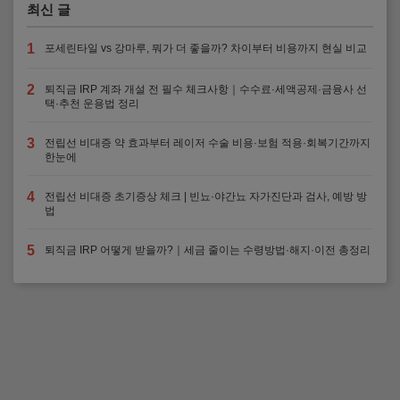
최신 글
1
포세린타일 vs 강마루, 뭐가 더 좋을까? 차이부터 비용까지 현실 비교
2
퇴직금 IRP 계좌 개설 전 필수 체크사항｜수수료·세액공제·금융사 선
택·추천 운용법 정리
3
전립선 비대증 약 효과부터 레이저 수술 비용·보험 적용·회복기간까지
한눈에
4
전립선 비대증 초기증상 체크 | 빈뇨·야간뇨 자가진단과 검사, 예방 방
법
5
퇴직금 IRP 어떻게 받을까?｜세금 줄이는 수령방법·해지·이전 총정리