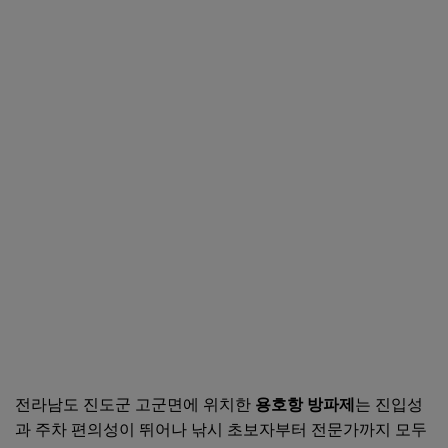
✅ 마무리
전라남도 진도군 고군면에 위치한
용호항 방파제
는 진입성
과 주차 편의성이 뛰어나 낚시 초보자부터 전문가까지 모두