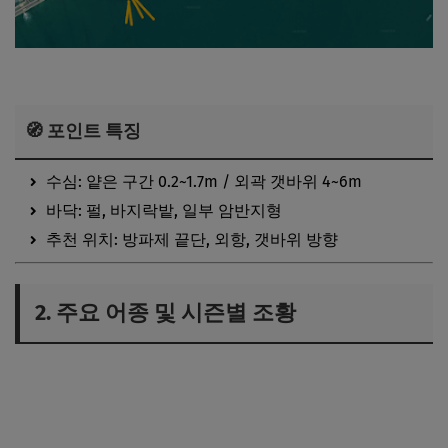
🧭 포인트 특징
수심: 얕은 구간 0.2~1.7m / 외곽 갯바위 4~6m
바닥: 펄, 바지락밭, 일부 암반지형
추천 위치: 방파제 끝단, 외항, 갯바위 방향
2. 주요 어종 및 시즌별 조황