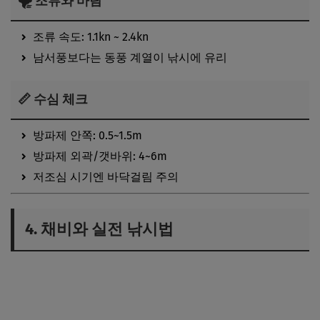
🌪 조류와 바람
조류 속도: 1.1kn ~ 2.4kn
남서풍보다는 동풍 계열이 낚시에 유리
📏 수심 체크
방파제 안쪽: 0.5~1.5m
방파제 외곽/갯바위: 4~6m
저조심 시기엔 바닥걸림 주의
4. 채비와 실전 낚시법