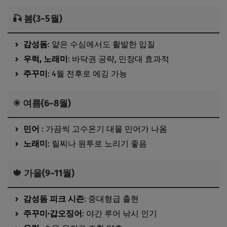
🎣 봄(3~5월)
감성돔
: 얕은 수심에서도 활발한 입질
우럭, 노래미
: 바닥권 공략, 민장대 효과적
주꾸미
: 4월 전후로 에깅 가능
☀ 여름(6~8월)
민어
: 가끔씩 고수온기 대물 민어가 나옴
노래미
: 릴찌나 원투로 노리기 좋음
🍁 가을(9~11월)
감성돔 피크 시즌
: 중대형급 출현
주꾸미·갑오징어
: 야간 루어 낚시 인기