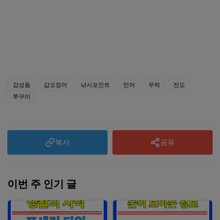
감성돔
갑오징어
낚시포인트
민어
우럭
진도
쭈꾸미
복사
공유
이번 주 인기 글