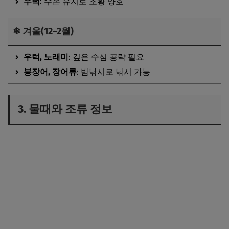
우럭
: 수온 유지로 조황 양호
❄ 겨울(12~2월)
우럭, 노래미
: 깊은 수심 공략 필요
붕장어, 장어류
: 밤낚시로 낚시 가능
3. 물때와 조류 정보