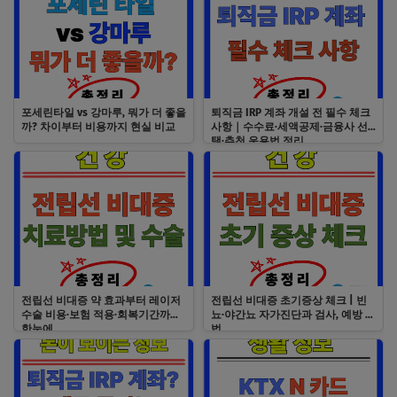
포세린타일 vs 강마루, 뭐가 더 좋을
퇴직금 IRP 계좌 개설 전 필수 체크
까? 차이부터 비용까지 현실 비교
사항｜수수료·세액공제·금융사 선
택·추천 운용법 정리
전립선 비대증 약 효과부터 레이저
전립선 비대증 초기증상 체크 | 빈
수술 비용·보험 적용·회복기간까지
뇨·야간뇨 자가진단과 검사, 예방 방
한눈에
법