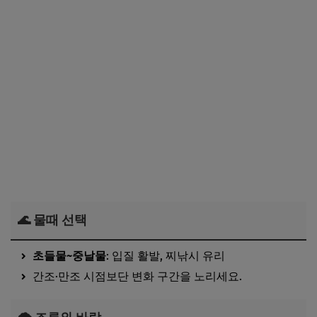
🌊 물때 선택
초들물~중날물
: 입질 활발, 찌낚시 유리
간조·만조 시점보단 변화 구간을 노리세요.