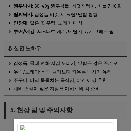
원투낚시
: 30~40g 원투봉돌, 청갯지렁이, 바늘 7~10호
릴찌낚시
: 감성돔 타깃 시 크릴+밑밥 병행
민장대
: 얕은 곳 우럭, 노래미 대상
루어/에깅
: 2.5~3.5호 에기, 메탈지그, 지그헤드 웜
🪝 실전 노하우
감성돔: 물때 변화 시점 노리기, 밑밥은 짧은 주기로
우럭/노래미: 바닥 끌기보다 띄우는 낚시가 유리
주꾸미: 바닥 톡톡치는 움직임, 야간 에깅 추천
채비 손실이 잦은 지점은 예비채비 꼭 준비
5. 현장 팁 및 주의사항