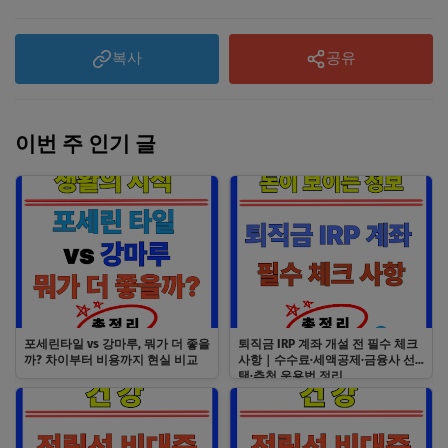
복사
공유
이번 주 인기 글
포세린타일 vs 강마루, 뭐가 더 좋을
퇴직금 IRP 계좌 개설 전 필수 체크
까? 차이부터 비용까지 현실 비교
사항｜수수료·세액공제·금융사 선
택·추천 운용법 정리