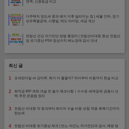
면책, 신용등급 비교
다주택자 양도세 중과 폐지 이후 달라지는 점 | 세율 인하, 장기
보유특별공제, 시행일, 매도 타이밍, 세금 계산
전립선 건강 자가진단 방법 총정리 | 전립선비대증 증상·전립선
암 초기증상·PSA 정상수치·배뇨장애 검사 안내
최신 글
1
포세린타일 vs 강마루, 뭐가 더 좋을까? 차이부터 비용까지 현실 비교
2
퇴직금 IRP 계좌 개설 전 필수 체크사항｜수수료·세액공제·금융사 선
택·추천 운용법 정리
3
전립선 비대증 약 효과부터 레이저 수술 비용·보험 적용·회복기간까지
한눈에
4
전립선 비대증 초기증상 체크 | 빈뇨·야간뇨 자가진단과 검사, 예방 방