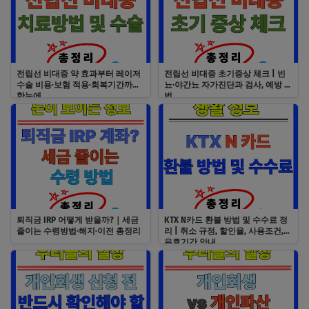
전립선 비대증 약 효과부터 레이저
전립선 비대증 초기증상 체크 | 빈
수술 비용·보험 적용·회복기간까지
뇨·야간뇨 자가진단과 검사, 예방 방
한눈에
법
퇴직금 IRP 어떻게 받을까?｜세금
KTX N카드 환불 방법 및 수수료 정
줄이는 수령방법·해지·이전 총정리
리 | 취소 규정, 할인율, 사용조건,
유효기간 안내