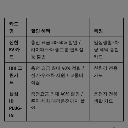
카드
명
할인 혜택
특징
신한
충전 요금 30~50% 할인 /
일상생활+차
EV 카
하이패스·대중교통·편의점
량 혜택 종합
드
등 할인
카드
IBK 그
충전 요금 최대 40% 적립 /
친환경 전용
린카
전기·수소차 지원 / 교통비
카드
드
적립
삼성
충전요금 최대 40% 할인 /
운전자 전용
iD
주차·세차·대리운전까지 할
생활 카드
PLUG-
인
IN