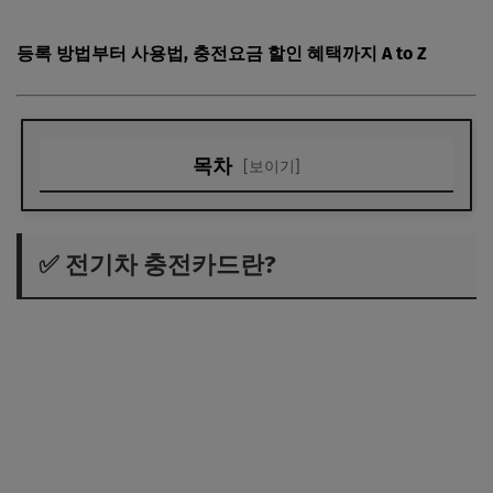
등록 방법부터 사용법, 충전요금 할인 혜택까지 A to Z
목차
[보이기]
✅ 전기차 충전카드란?
📝 발급 방법 (4단계로 간단하게!)
✅ 전기차 충전카드란?
🧾 실제 사용법
💰 충전요금 할인 혜택 정리
🏦 카드사 제휴 할인 혜택 비교
⚠️ 사용 시 주의사항
🎯 마무리 한 줄 요약