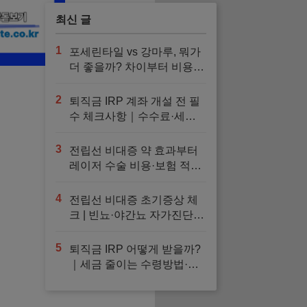
최신 글
1
포세린타일 vs 강마루, 뭐가
더 좋을까? 차이부터 비용까
지 현실 비교
2
퇴직금 IRP 계좌 개설 전 필
수 체크사항｜수수료·세액
공제·금융사 선택·추천 운용
법 정리
3
전립선 비대증 약 효과부터
레이저 수술 비용·보험 적용·
회복기간까지 한눈에
4
전립선 비대증 초기증상 체
크 | 빈뇨·야간뇨 자가진단과
검사, 예방 방법
5
퇴직금 IRP 어떻게 받을까?
｜세금 줄이는 수령방법·해
지·이전 총정리