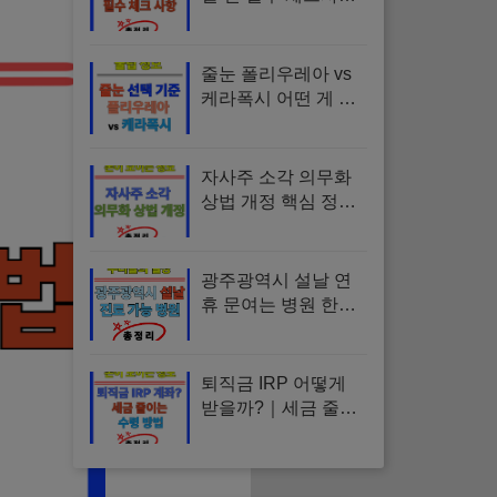
｜수수료·세액공제·
금융사 선택·추천 운
용법 정리
줄눈 폴리우레아 vs
케라폭시 어떤 게 좋
을까? | 장단점, 비용,
오염도, 유지관리, 선
택 기준
자사주 소각 의무화
상법 개정 핵심 정리 |
통과 가능성부터 시
장 영향·투자 리스크
까지
광주광역시 설날 연
휴 문여는 병원 한눈
정리 | 응급실, 당직병
원, 소아과, 약국, 진
료시간
퇴직금 IRP 어떻게
받을까?｜세금 줄이
는 수령방법·해지·이
전 총정리